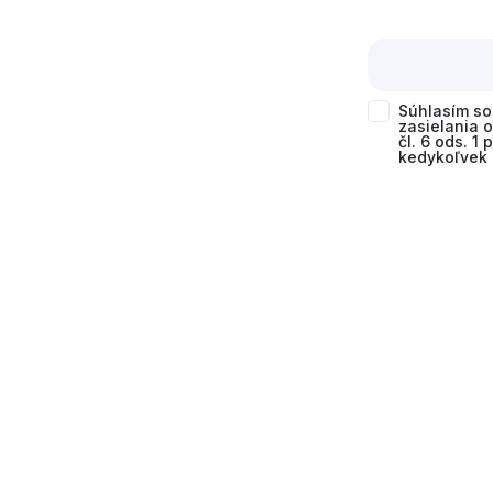
Súhlasím s
zasielania 
čl. 6 ods. 1
kedykoľvek 