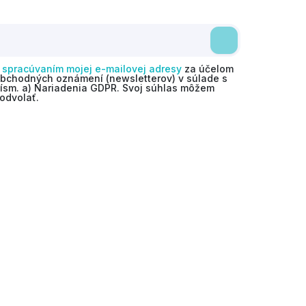
o
spracúvaním mojej e-mailovej adresy
za účelom
obchodných oznámení (newsletterov) v súlade s
 písm. a) Nariadenia GDPR. Svoj súhlas môžem
odvolať.