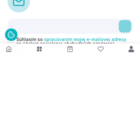
Súhlasím so
spracúvaním mojej e-mailovej adresy
za účelom zasielania obchodných oznámení
(newsletterov) v súlade s čl. 6 ods. 1 písm. a)
Nariadenia GDPR. Svoj súhlas môžem kedykoľvek
odvolať.