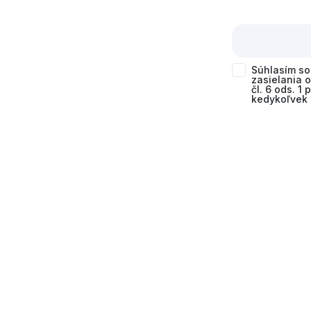
Súhlasím s
zasielania 
čl. 6 ods. 1
kedykoľvek 