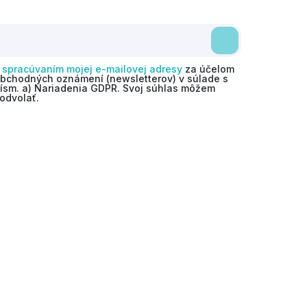
o
spracúvaním mojej e-mailovej adresy
za účelom
obchodných oznámení (newsletterov) v súlade s
 písm. a) Nariadenia GDPR. Svoj súhlas môžem
odvolať.