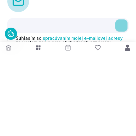
Súhlasím so
spracúvaním mojej e-mailovej adresy
za účelom zasielania obchodných oznámení
(newsletterov) v súlade s čl. 6 ods. 1 písm. a)
Nariadenia GDPR. Svoj súhlas môžem kedykoľvek
odvolať.