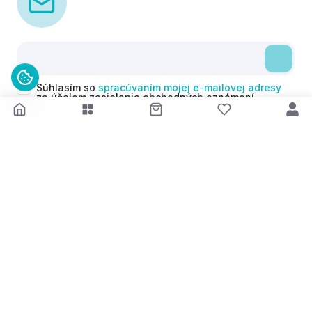
Súhlasím so
spracúvaním mojej e-mailovej adresy
za účelom zasielania obchodných oznámení
(newsletterov) v súlade s čl. 6 ods. 1 písm. a)
Nariadenia GDPR. Svoj súhlas môžem kedykoľvek
odvolať.