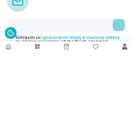
Súhlasím so
spracúvaním mojej e-mailovej adresy
za účelom zasielania obchodných oznámení
(newsletterov) v súlade s čl. 6 ods. 1 písm. a)
Nariadenia GDPR. Svoj súhlas môžem kedykoľvek
odvolať.