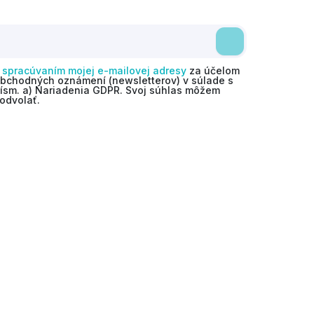
o
spracúvaním mojej e-mailovej adresy
za účelom
obchodných oznámení (newsletterov) v súlade s
 písm. a) Nariadenia GDPR. Svoj súhlas môžem
odvolať.