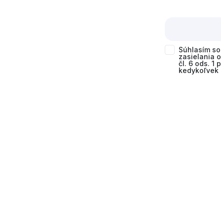
Súhlasím s
zasielania 
čl. 6 ods. 1
kedykoľvek 