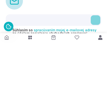
Súhlasím so
spracúvaním mojej e-mailovej adresy
za účelom zasielania obchodných oznámení
(newsletterov) v súlade s čl. 6 ods. 1 písm. a)
Nariadenia GDPR. Svoj súhlas môžem kedykoľvek
odvolať.