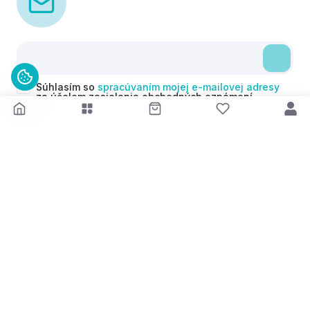
Súhlasím so
spracúvaním mojej e-mailovej adresy
za účelom zasielania obchodných oznámení
(newsletterov) v súlade s čl. 6 ods. 1 písm. a)
Nariadenia GDPR. Svoj súhlas môžem kedykoľvek
odvolať.