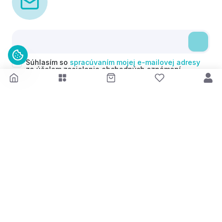
Súhlasím so
spracúvaním mojej e-mailovej adresy
za účelom zasielania obchodných oznámení
(newsletterov) v súlade s čl. 6 ods. 1 písm. a)
Nariadenia GDPR. Svoj súhlas môžem kedykoľvek
odvolať.