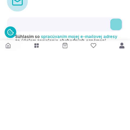
Súhlasím so
spracúvaním mojej e-mailovej adresy
za účelom zasielania obchodných oznámení
(newsletterov) v súlade s čl. 6 ods. 1 písm. a)
Nariadenia GDPR. Svoj súhlas môžem kedykoľvek
odvolať.