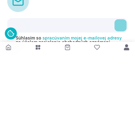
Súhlasím so
spracúvaním mojej e-mailovej adresy
za účelom zasielania obchodných oznámení
(newsletterov) v súlade s čl. 6 ods. 1 písm. a)
Nariadenia GDPR. Svoj súhlas môžem kedykoľvek
odvolať.