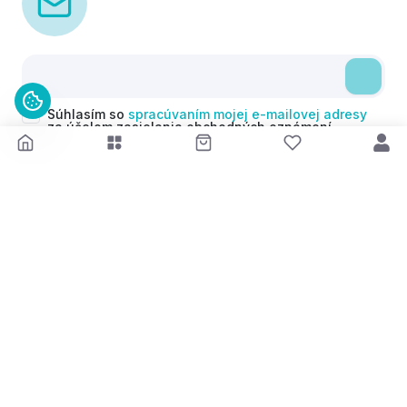
Súhlasím so
spracúvaním mojej e-mailovej adresy
za účelom zasielania obchodných oznámení
(newsletterov) v súlade s čl. 6 ods. 1 písm. a)
Nariadenia GDPR. Svoj súhlas môžem kedykoľvek
odvolať.