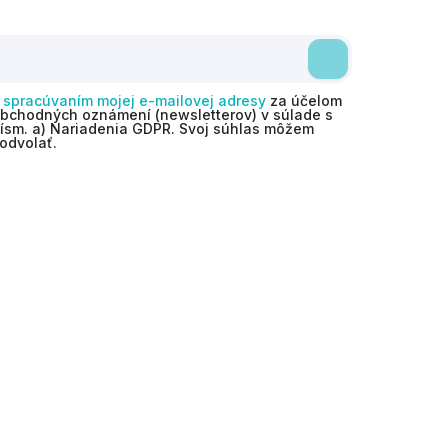
o
spracúvaním mojej e-mailovej adresy
za účelom
obchodných oznámení (newsletterov) v súlade s
 písm. a) Nariadenia GDPR. Svoj súhlas môžem
odvolať.