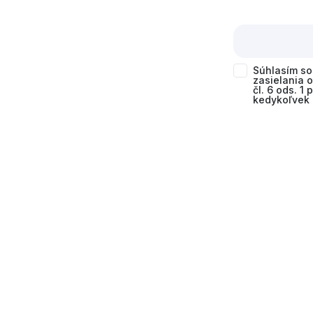
Súhlasím s
zasielania 
čl. 6 ods. 1
kedykoľvek 