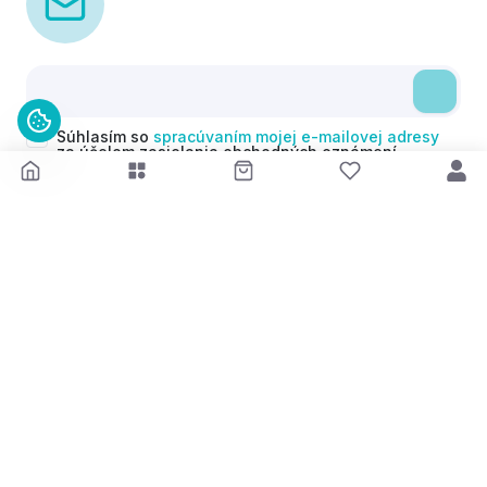
Súhlasím so
spracúvaním mojej e-mailovej adresy
za účelom zasielania obchodných oznámení
(newsletterov) v súlade s čl. 6 ods. 1 písm. a)
Nariadenia GDPR. Svoj súhlas môžem kedykoľvek
odvolať.