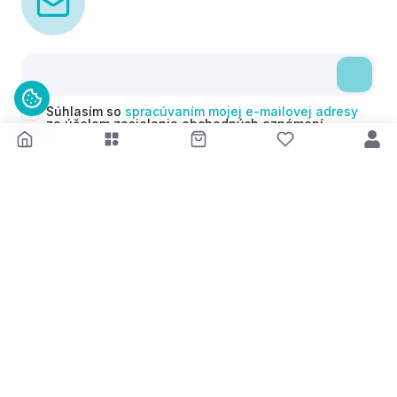
Súhlasím so
spracúvaním mojej e-mailovej adresy
za účelom zasielania obchodných oznámení
(newsletterov) v súlade s čl. 6 ods. 1 písm. a)
Nariadenia GDPR. Svoj súhlas môžem kedykoľvek
odvolať.