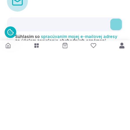
Súhlasím so
spracúvaním mojej e-mailovej adresy
za účelom zasielania obchodných oznámení
(newsletterov) v súlade s čl. 6 ods. 1 písm. a)
Nariadenia GDPR. Svoj súhlas môžem kedykoľvek
odvolať.