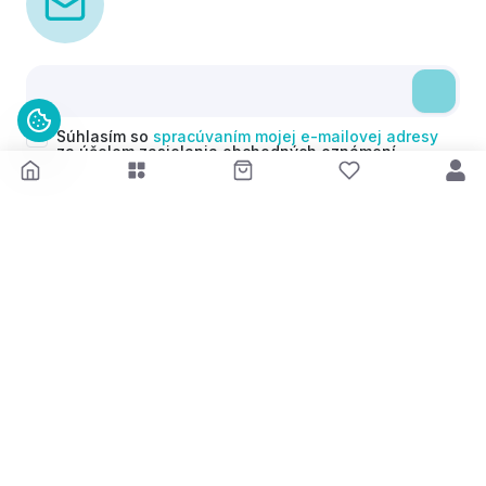
Súhlasím so
spracúvaním mojej e-mailovej adresy
za účelom zasielania obchodných oznámení
(newsletterov) v súlade s čl. 6 ods. 1 písm. a)
Nariadenia GDPR. Svoj súhlas môžem kedykoľvek
odvolať.