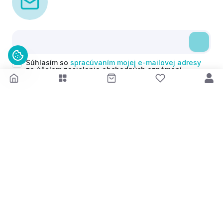
Súhlasím so
spracúvaním mojej e-mailovej adresy
za účelom zasielania obchodných oznámení
(newsletterov) v súlade s čl. 6 ods. 1 písm. a)
Nariadenia GDPR. Svoj súhlas môžem kedykoľvek
odvolať.