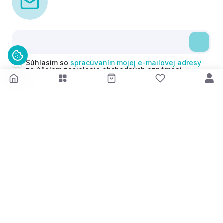
Súhlasím so
spracúvaním mojej e-mailovej adresy
za účelom zasielania obchodných oznámení
(newsletterov) v súlade s čl. 6 ods. 1 písm. a)
Nariadenia GDPR. Svoj súhlas môžem kedykoľvek
odvolať.