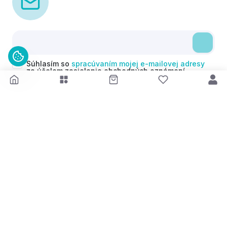
Súhlasím so
spracúvaním mojej e-mailovej adresy
za účelom zasielania obchodných oznámení
(newsletterov) v súlade s čl. 6 ods. 1 písm. a)
Nariadenia GDPR. Svoj súhlas môžem kedykoľvek
odvolať.