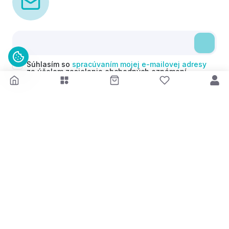
Súhlasím so
spracúvaním mojej e-mailovej adresy
za účelom zasielania obchodných oznámení
(newsletterov) v súlade s čl. 6 ods. 1 písm. a)
Nariadenia GDPR. Svoj súhlas môžem kedykoľvek
odvolať.