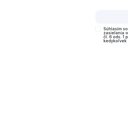
Súhlasím s
zasielania 
čl. 6 ods. 1
kedykoľvek 