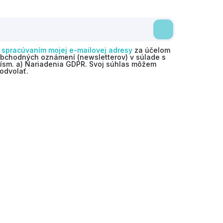
o
spracúvaním mojej e-mailovej adresy
za účelom
obchodných oznámení (newsletterov) v súlade s
 písm. a) Nariadenia GDPR. Svoj súhlas môžem
odvolať.