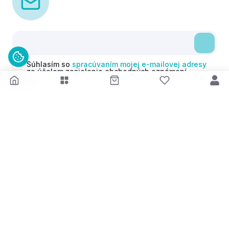
Súhlasím so
spracúvaním mojej e-mailovej adresy
za účelom zasielania obchodných oznámení
(newsletterov) v súlade s čl. 6 ods. 1 písm. a)
Nariadenia GDPR. Svoj súhlas môžem kedykoľvek
odvolať.