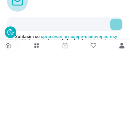
Súhlasím so
spracúvaním mojej e-mailovej adresy
za účelom zasielania obchodných oznámení
(newsletterov) v súlade s čl. 6 ods. 1 písm. a)
Nariadenia GDPR. Svoj súhlas môžem kedykoľvek
odvolať.