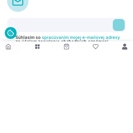
Súhlasím so
spracúvaním mojej e-mailovej adresy
za účelom zasielania obchodných oznámení
(newsletterov) v súlade s čl. 6 ods. 1 písm. a)
Nariadenia GDPR. Svoj súhlas môžem kedykoľvek
odvolať.