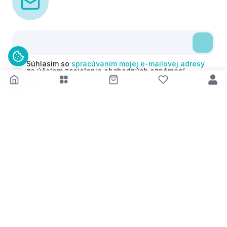
Súhlasím so
spracúvaním mojej e-mailovej adresy
za účelom zasielania obchodných oznámení
(newsletterov) v súlade s čl. 6 ods. 1 písm. a)
Nariadenia GDPR. Svoj súhlas môžem kedykoľvek
odvolať.