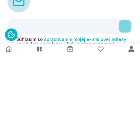
Súhlasím so
spracúvaním mojej e-mailovej adresy
za účelom zasielania obchodných oznámení
(newsletterov) v súlade s čl. 6 ods. 1 písm. a)
Nariadenia GDPR. Svoj súhlas môžem kedykoľvek
odvolať.