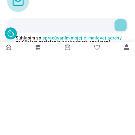
Súhlasím so
spracúvaním mojej e-mailovej adresy
za účelom zasielania obchodných oznámení
(newsletterov) v súlade s čl. 6 ods. 1 písm. a)
Nariadenia GDPR. Svoj súhlas môžem kedykoľvek
odvolať.