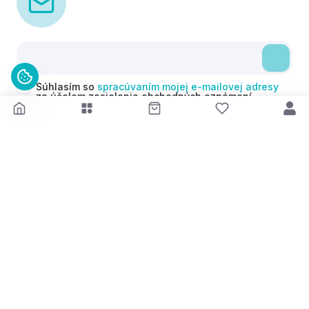
Súhlasím so
spracúvaním mojej e-mailovej adresy
za účelom zasielania obchodných oznámení
(newsletterov) v súlade s čl. 6 ods. 1 písm. a)
Nariadenia GDPR. Svoj súhlas môžem kedykoľvek
odvolať.