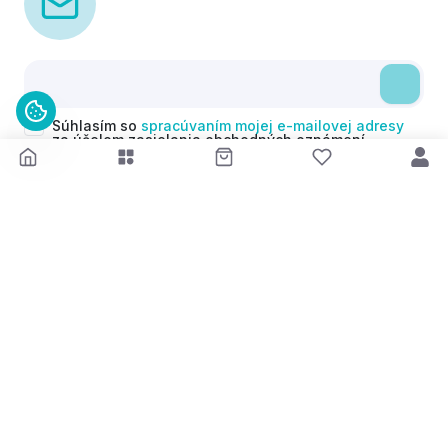
Súhlasím so
spracúvaním mojej e-mailovej adresy
za účelom zasielania obchodných oznámení
(newsletterov) v súlade s čl. 6 ods. 1 písm. a)
Nariadenia GDPR. Svoj súhlas môžem kedykoľvek
odvolať.