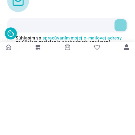
Súhlasím so
spracúvaním mojej e-mailovej adresy
za účelom zasielania obchodných oznámení
(newsletterov) v súlade s čl. 6 ods. 1 písm. a)
Nariadenia GDPR. Svoj súhlas môžem kedykoľvek
odvolať.