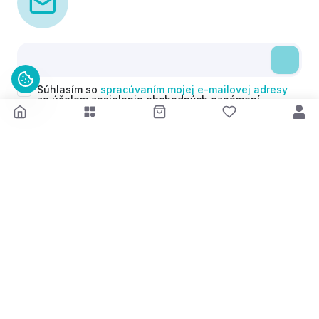
Súhlasím so
spracúvaním mojej e-mailovej adresy
za účelom zasielania obchodných oznámení
(newsletterov) v súlade s čl. 6 ods. 1 písm. a)
Nariadenia GDPR. Svoj súhlas môžem kedykoľvek
odvolať.