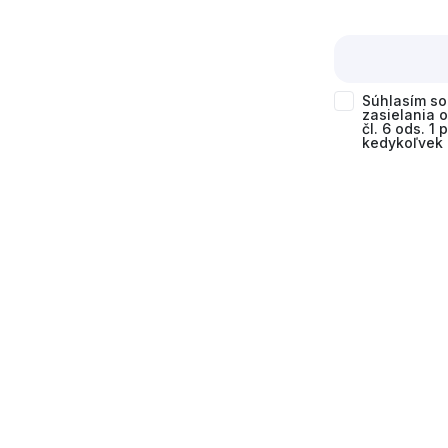
Súhlasím s
zasielania 
čl. 6 ods. 1
kedykoľvek 