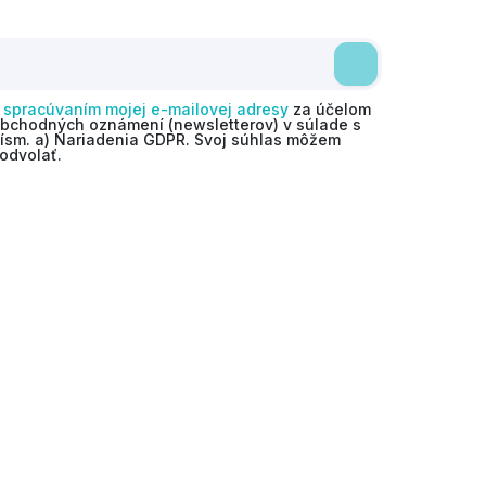
o
spracúvaním mojej e-mailovej adresy
za účelom
obchodných oznámení (newsletterov) v súlade s
 písm. a) Nariadenia GDPR. Svoj súhlas môžem
odvolať.