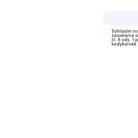
Súhlasím s
zasielania 
čl. 6 ods. 1
kedykoľvek 