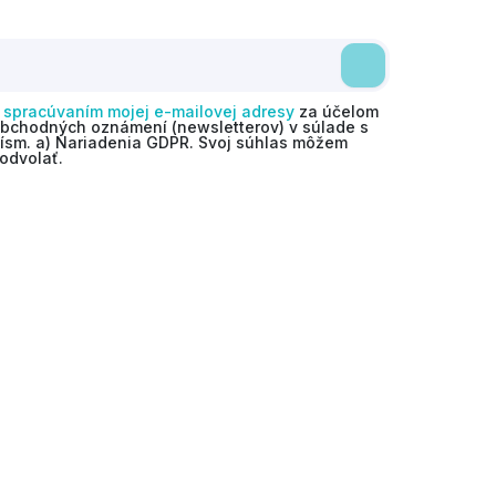
o
spracúvaním mojej e-mailovej adresy
za účelom
obchodných oznámení (newsletterov) v súlade s
 písm. a) Nariadenia GDPR. Svoj súhlas môžem
odvolať.