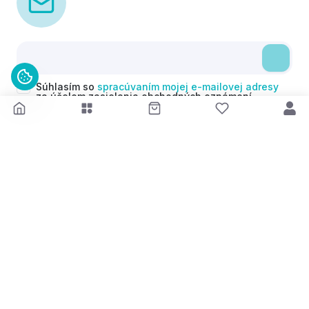
Súhlasím so
spracúvaním mojej e-mailovej adresy
za účelom zasielania obchodných oznámení
(newsletterov) v súlade s čl. 6 ods. 1 písm. a)
Nariadenia GDPR. Svoj súhlas môžem kedykoľvek
odvolať.