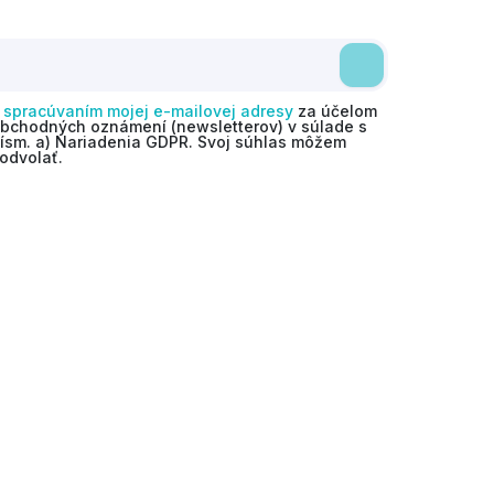
o
spracúvaním mojej e-mailovej adresy
za účelom
obchodných oznámení (newsletterov) v súlade s
 písm. a) Nariadenia GDPR. Svoj súhlas môžem
odvolať.