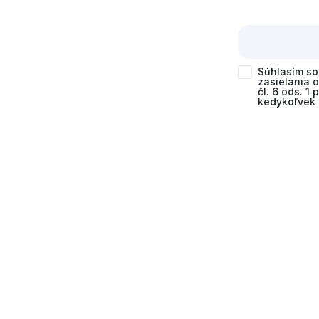
Súhlasím s
zasielania 
čl. 6 ods. 1
kedykoľvek 