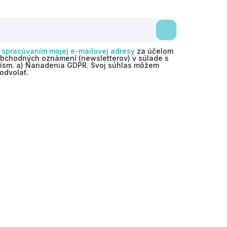
o
spracúvaním mojej e-mailovej adresy
za účelom
obchodných oznámení (newsletterov) v súlade s
 písm. a) Nariadenia GDPR. Svoj súhlas môžem
odvolať.