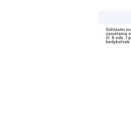
Súhlasím s
zasielania 
čl. 6 ods. 1
kedykoľvek 