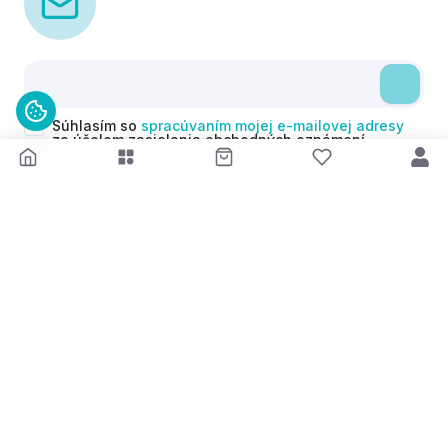
Súhlasím so
spracúvaním mojej e-mailovej adresy
za účelom zasielania obchodných oznámení
(newsletterov) v súlade s čl. 6 ods. 1 písm. a)
Nariadenia GDPR. Svoj súhlas môžem kedykoľvek
odvolať.