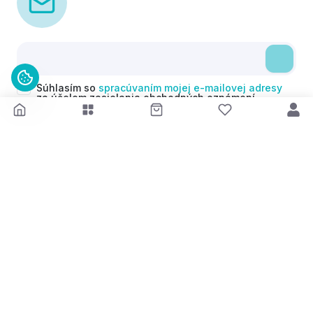
Súhlasím so
spracúvaním mojej e-mailovej adresy
za účelom zasielania obchodných oznámení
(newsletterov) v súlade s čl. 6 ods. 1 písm. a)
Nariadenia GDPR. Svoj súhlas môžem kedykoľvek
odvolať.