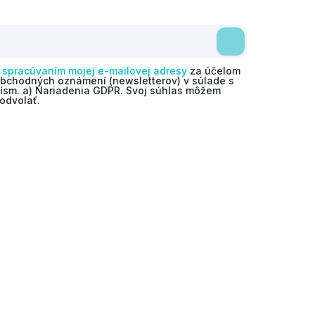
o
spracúvaním mojej e-mailovej adresy
za účelom
obchodných oznámení (newsletterov) v súlade s
 písm. a) Nariadenia GDPR. Svoj súhlas môžem
odvolať.