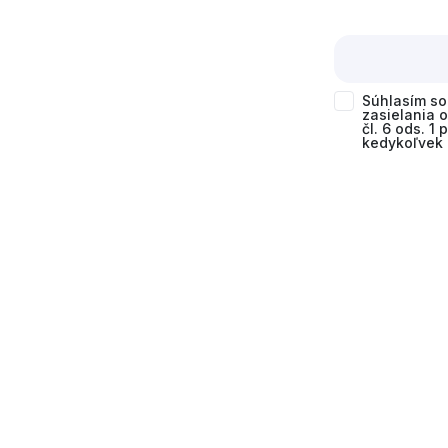
Súhlasím s
zasielania 
čl. 6 ods. 1
kedykoľvek 