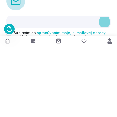
Súhlasím so
spracúvaním mojej e-mailovej adresy
za účelom zasielania obchodných oznámení
(newsletterov) v súlade s čl. 6 ods. 1 písm. a)
Nariadenia GDPR. Svoj súhlas môžem kedykoľvek
odvolať.