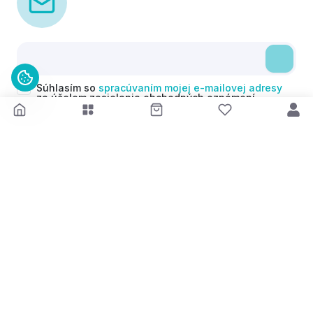
Súhlasím so
spracúvaním mojej e-mailovej adresy
za účelom zasielania obchodných oznámení
(newsletterov) v súlade s čl. 6 ods. 1 písm. a)
Nariadenia GDPR. Svoj súhlas môžem kedykoľvek
odvolať.