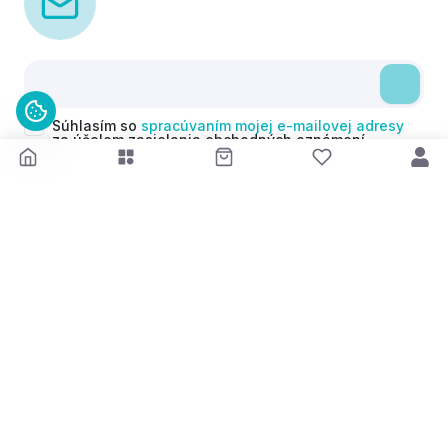
Súhlasím so
spracúvaním mojej e-mailovej adresy
za účelom zasielania obchodných oznámení
(newsletterov) v súlade s čl. 6 ods. 1 písm. a)
Nariadenia GDPR. Svoj súhlas môžem kedykoľvek
odvolať.