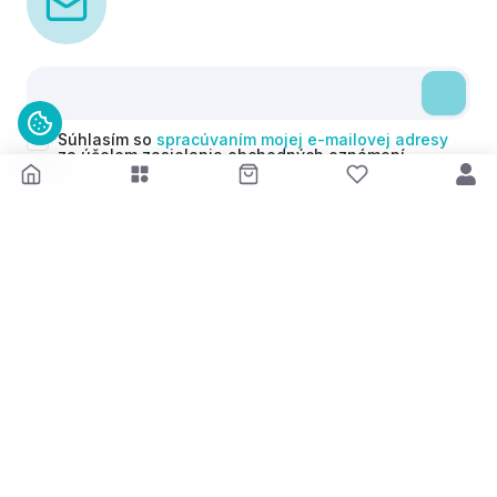
Súhlasím so
spracúvaním mojej e-mailovej adresy
za účelom zasielania obchodných oznámení
(newsletterov) v súlade s čl. 6 ods. 1 písm. a)
Nariadenia GDPR. Svoj súhlas môžem kedykoľvek
odvolať.