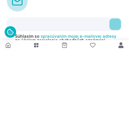
Súhlasím so
spracúvaním mojej e-mailovej adresy
za účelom zasielania obchodných oznámení
(newsletterov) v súlade s čl. 6 ods. 1 písm. a)
Nariadenia GDPR. Svoj súhlas môžem kedykoľvek
odvolať.