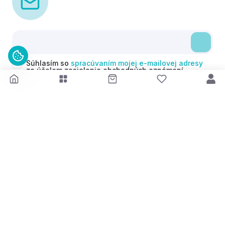
Súhlasím so
spracúvaním mojej e-mailovej adresy
za účelom zasielania obchodných oznámení
(newsletterov) v súlade s čl. 6 ods. 1 písm. a)
Nariadenia GDPR. Svoj súhlas môžem kedykoľvek
odvolať.