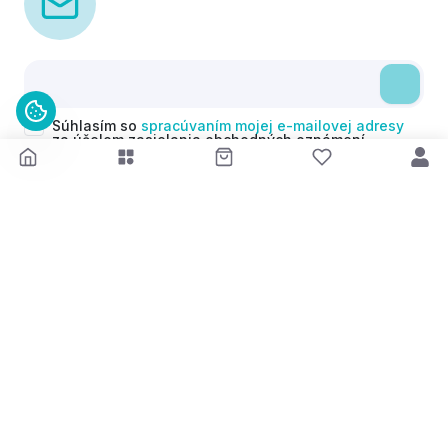
Súhlasím so
spracúvaním mojej e-mailovej adresy
za účelom zasielania obchodných oznámení
(newsletterov) v súlade s čl. 6 ods. 1 písm. a)
Nariadenia GDPR. Svoj súhlas môžem kedykoľvek
odvolať.