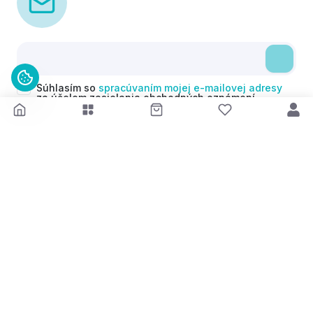
Súhlasím so
spracúvaním mojej e-mailovej adresy
za účelom zasielania obchodných oznámení
(newsletterov) v súlade s čl. 6 ods. 1 písm. a)
Nariadenia GDPR. Svoj súhlas môžem kedykoľvek
odvolať.