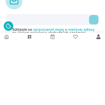
Súhlasím so
spracúvaním mojej e-mailovej adresy
za účelom zasielania obchodných oznámení
(newsletterov) v súlade s čl. 6 ods. 1 písm. a)
Nariadenia GDPR. Svoj súhlas môžem kedykoľvek
odvolať.